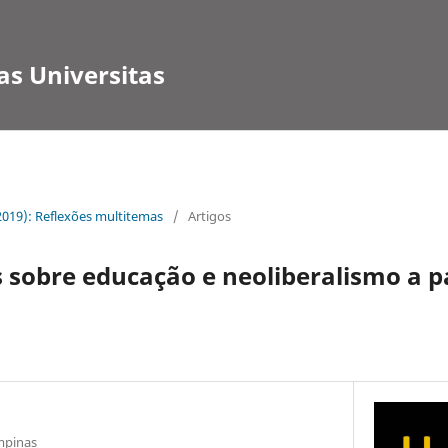
as Universitas
(2019): Reflexões multitemas
/
Artigos
sobre educação e neoliberalismo a pa
mpinas